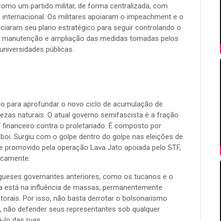
mo um partido militar, de forma centralizada, com
 internacional. Os militares apoiaram o impeachment e o
nciaram seu plano estratégico para seguir controlando o
 na manutenção e ampliação das medidas tomadas pelos
universidades públicas.
o para aprofundar o novo ciclo de acumulação de
uezas naturais. O atual governo semifascista é a fração
al financeiro contra o proletariado. É composto por
do boi. Surgiu com o golpe dentro do golpe nas eleições de
re promovido pela operação Lava Jato apoiada pelo STF,
ticamente.
rgueses governantes anteriores, como os tucanos e o
 está na influência de massas, permanentemente
orais. Por isso, não basta derrotar o bolsonarismo
e, não defender seus representantes sob qualquer
-lo das ruas.