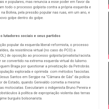
is e populares, mas renuncia a esse poder em favor da
am todo o processo golpista contra a própria esquerda e
o na Bolívia, pela pressão popular nas ruas, em um ano, e
ovo golpe dentro do golpe.
 lutadores sociais e seus partidos
ção popular da esquerda liberal-reformista, o processo
ldes, da resistência virtual (no caso do PCO) a
OL) de oposição ao processo golpista/privatista/racista.
 se convertido na extrema esquerda virtual do lulismo.
guem Braga por questionar a privatização da Petrobrás.
opulação explorada e oprimida com métodos fascistas.
Jesus Santos em Sergipe na “Câmara de Gás” da polícia
rror de Estado, quando Genivaldo cometia a mesma
as motociatas. Executaram o indigenista Bruno Pereira e
stáculos à política de expropriação violenta das terras
gime burguês bolsonarista.