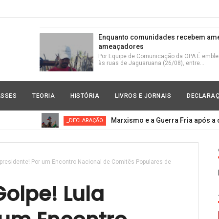
Enquanto comunidades recebem amea
ameaçadores
Por Equipe de Comunicação da OPA É emblemá
às ruas de Jaguaruana (26/08), entre...
Zanin chegou para somar à justiça do
ASSES
TEORIA
HISTÓRIA
LIVROS E JORNAIS
DECLARA
Humberto Rodrigues Zanin apareceu no cenár
estabeleceu da Lava-Jato contra o PT ...
Marxismo e a Guerra Fria após a contrar
_DECLARAÇÃO
Marxismo e a Guerra Fria após a con
No centro da África, manifestantes levantam
 presidente! Por um Encontro Nacional de Comitês Populares de
ascensão na Rússia e na China de u...
olpe! Lula
Todo apoio à ação militar da Rússia p
da OTAN/EUA/UE!