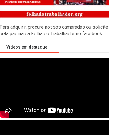
s empíricas
Para adquirir, procure nossos camaradas ou solicite
ealizado pelos camaradas russos de Economia Marxista contra
pela página da Folha do Trabalhador no facebook
Vídeos em destaque
tra a Rússia
litar imperialista visando desmembrar a Rússia, isolar a China