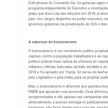
EUA através do Comando Sul. Os generais agem co
programa independente do Executivo e orientação
golpe que tirou Lula das eleições em 2018, já anu
país, nos cargos dirigentes do poder executivo,
governos golpistas, na privatização do SUS e das 
A natureza do bolsonarismo
O bolsonarismo é um movimento político projetad
capitais contra a população trabalhadora e as riq
político-policial mais radical da ofensiva do capit
militares, milícias, bancadas da bala, da bíblia e 
2018 e foi apoiado por Trump. Se serviu do lawfa
pelo Legislativo e pela mídia, para se projetar poli
Mas, o bolsonarismo é diferente dos partidos bu
PMDB que apoiaram sua ascensão. Essa diferença
arregimentadas e não apenas nas campanhas eleit
eleitoralmente, é preciso esmagá-lo politicament
hipóteses, não fazer frente única com ele, expulsá