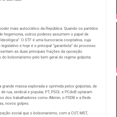
 poder mais autocrático da República. Quando os partidos
e de hegemonia, outros poderes assumem o papel de
/ideológica”. O STF é uma burocracia cooptativa, cuja
legislativo e hoje é o principal “garantista” do processo
resentam as duas principais frações da oposição
 do bolsonarismo pelo bem geral do regime golpista.
da grande massa explorada e oprimida pelos golpistas, de
 de rua, sindical e popular, PT, PSOL e PCdoB optaram
icos dos trabalhadores como Alkmin, o PSDB e a Rede.
as, novos golpes.
lização social que o bolsonarismo, com a CUT, MST,