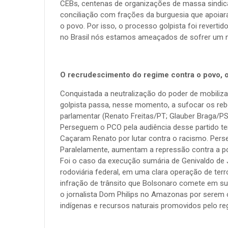
CEBs, centenas de organizações de massa sindica
conciliação com frações da burguesia que apoiar
o povo. Por isso, o processo golpista foi revertid
no Brasil nós estamos ameaçados de sofrer um n
O recrudescimento do regime contra o povo, os
Conquistada a neutralização do poder de mobiliza
golpista passa, nesse momento, a sufocar os rebe
parlamentar (Renato Freitas/PT; Glauber Braga/PS
Perseguem o PCO pela audiência desse partido ter
Caçaram Renato por lutar contra o racismo. Perse
Paralelamente, aumentam a repressão contra a p
Foi o caso da execução sumária de Genivaldo de 
rodoviária federal, em uma clara operação de te
infração de trânsito que Bolsonaro comete em su
o jornalista Dom Philips no Amazonas por serem ob
indígenas e recursos naturais promovidos pelo re