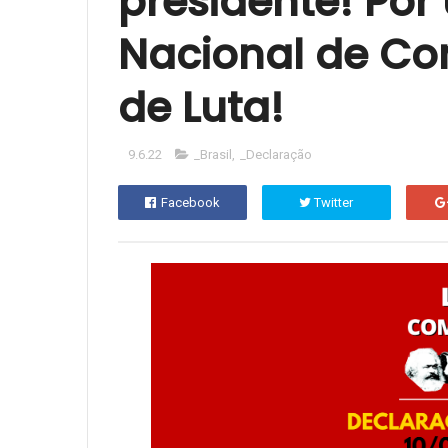
presidente! Por
Nacional de Co
de Luta!
9.6.22
_Brasil
,
_Declaração
Facebook
Twitter