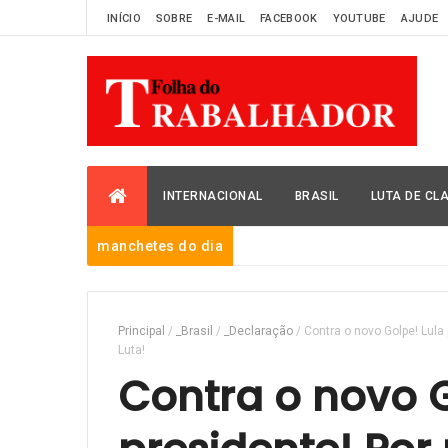
INÍCIO
SOBRE
E-MAIL
FACEBOOK
YOUTUBE
AJUDE
INTERNACIONAL
BRASIL
LUTA DE CL
manchetes do dia
Principal
/
_Brasil
/
_Declaração
/
Contra o novo Golpe! Lula
Luta!
Contra o novo G