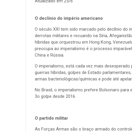
Atualizado em 25/6
O declínio do império americano
O século XXI tem sido marcado pelo declínio do 
derrotas militares e recuando na Síria, Afeganist
híbridas que orquestrou em Hong Kong, Venezuela, 
preocupa ao imperialismo é o processo imparável
China e Rússia.
O imperialismo, está cada vez mais desesperado p
guerras híbridas, golpes de Estado parlamentares, 
armas bacteriológicas/químicas e pode até apelar
No Brasil, o imperialismo prefere Bolsonaro para 
3o golpe desde 2016.
O partido militar
As Forças Armas são o braço armado do controle i