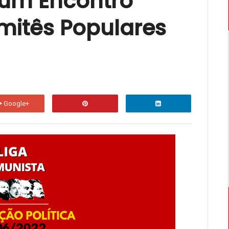
 um Encontro
Desarmar o nazismo e o imperialismo! Pel
Por Repúblicas Populares em toda a Ucrân...
mitês Populares
ARGENTINA: Pela unidade dos trabalh
Todos na Plenária Nacional do 21F no dia 8 
complexidade da sociedade civil ar...
Fim da Liga Socialista. Viva o Partid
Google+
Nos dias 30/06, 01/07 e 02/07 de 2023, foi 
organizações, a Liga Socialista,...
Enchentes e mortes no Recife, tragéd
David Rodrigo Capistrano As chuvas atípica
nas últimas semanas, deixaram um r...
ARGENTINA: Larga na frente a candida
contra o povo
TMB, Argentina Nas eleições primárias (PASS