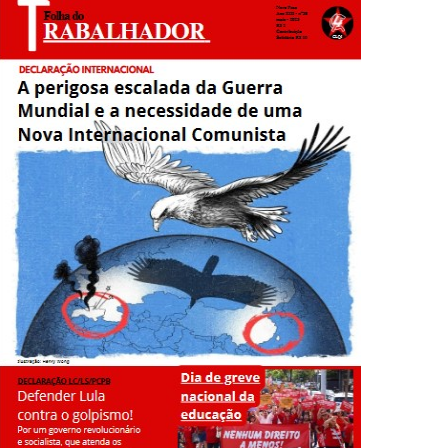
o reconhecimento da autodeterminação de Donetsk e Lugansk!
adores contra o imperialismo e o fascismo!
de setembro! Comitê de Ligação pela IV Internacional Devido à
o Comunista!
realizado o Congresso que finalizou o processo de fusão de três
ia do capitalismo
s que desabaram sobre o Recife e o arco da região metropolitana
tura trumpista, antichinesa, defensora da dolarização
O) de domingo, 13 de agosto de 2023, o deputado Javier Milei,