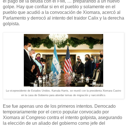
el pago de la deuda con el FMI, … preparando a un nuevo
golpe. Hay que confiar si en el pueblo y solamente en el
pueblo que acudió a la convocación de Xiomara, acercó al
Parlamento y derrocó al intento del traidor Calix y la derecha
golpista.
La vicepresidente de Estados Unidos, Kamala Harris, se reunió con la presidenta Xiomara Castro
en la casa de Gobierno para abordar temas de migración y narcotráfico.
Ese fue apenas uno de los primeros intentos. Derrocado
temporariamente por el cerco popular convocado por
Xiomara al Congreso contra el intento golpista, asegurando
la elección de un aliado del gobierno como jefe del