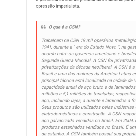
opressão imperialista.
O que é a CSN?
Trabalham na CSN 19 mil operários metalúrgi
1941, durante a " era do Estado Novo ", na ge
acordo entre os governos americano e brasilei
Segunda Guerra Mundial. A CSN foi privatizad
privatizações da década neoliberal. A CSN é a
Brasil e uma das maiores da América Latina e
principal fábrica está localizada na cidade de
capacidade anual de aço bruto e de laminados
milhões e 5,1 milhões de toneladas, respect
aço, incluindo lajes, a quente e laminados a f
Seus produtos são utilizados pelas indústrias 
eletrodomésticos e construção. A CSN respo
aço galvanizado vendidos no Brasil. Em 2004
produtos estanhados vendidos no Brasil. É u
de estanho. A CSN também possui sua própria 