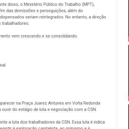
te disso, o Ministério Público do Trabalho (MPT),
 fim das demissões e perseguições, além do
ispensados seriam reintegrados. No entanto, a direção
 trabalhadores.
ento vem crescendo e se consolidando.
eal
parecer na Praça Juarez Antunes em Volta Redonda
ara ouvir do estágio de luta e negociação com a CSN.
nte a luta dos trabalhadores da CSN. Essa luta é indica
resistir à exploração capitalista, ao golpismo e à