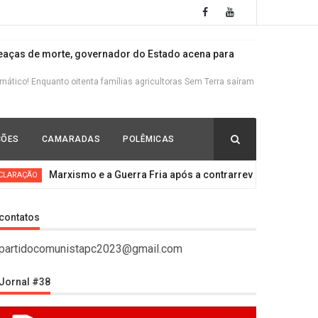
ças de morte, governador do Estado acena para
tico! Enquanto oitenta famílias agricultoras Sem Terra saíram
s ricos, escravocratas e brancos
ÇÕES
CAMARADAS
POLÊMICAS
io político fazendo a defesa do Lula contra o lawfare que se
Marxismo e a Guerra Fria após a contrarrevolução
_DE
trarrevolução
contatos
 bandeiras da Rússia e do Níger O declínio do Imperialismo e a
partidocomunistapc2023@gmail.com
Jornal #38
ela derrota do governo nazista de Kiev, testa de ferro