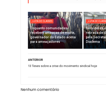
_LUTA DE CLASSES
_LUTA DE CLASS
Enquanto comunidades
Servidores v
recebem ameaças de morte,
retirada de 
governador do Estado acena
pela Secreta
para ameaçadores
Diadema
ANTERIOR
13 Teses sobre a crise do movimento sindical hoje
Nenhum comentário