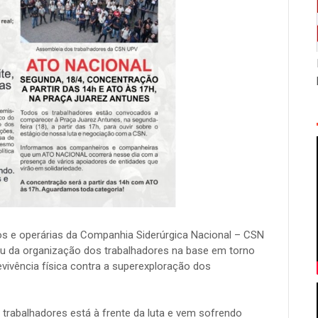
do partido "Libertad Avanza...
Existe mais valia? Testes e evidência
Reproduzimos abaixo interessante debate r
os antimarxistas acerca da existência ...
O imperialismo alimenta a guerra con
A Guerra da Ucrânia/OTAN/EUA é uma ação mi
e colonizar o Leste europeu. Por is...
ios e operárias da Companhia Siderúrgica Nacional – CSN
eu da organização dos trabalhadores na base em torno
vivência física contra a superexploração dos
rabalhadores está à frente da luta e vem sofrendo