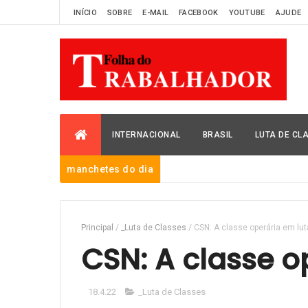
INÍCIO
SOBRE
E-MAIL
FACEBOOK
YOUTUBE
AJUDE
INTERNACIONAL
BRASIL
LUTA DE CL
manchetes do dia
Principal
/
_Luta de Classes
/
CSN: A classe operária em lut
CSN: A classe o
18.4.22
_Luta de Classes