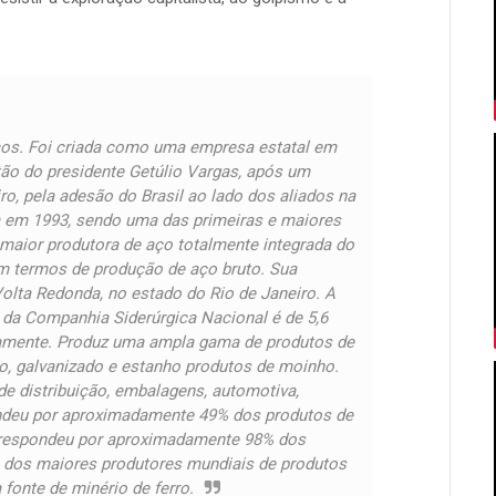
cos. Foi criada como uma empresa estatal em
stão do presidente Getúlio Vargas, após um
ro, pela adesão do Brasil ao lado dos aliados na
a em 1993, sendo uma das primeiras e maiores
 maior produtora de aço totalmente integrada do
m termos de produção de aço bruto. Sua
 Volta Redonda, no estado do Rio de Janeiro. A
 da Companhia Siderúrgica Nacional é de 5,6
ivamente. Produz uma ampla gama de produtos de
rio, galvanizado e estanho produtos de moinho.
de distribuição, embalagens, automotiva,
ndeu por aproximadamente 49% dos produtos de
, respondeu por aproximadamente 98% dos
m dos maiores produtores mundiais de produtos
fonte de minério de ferro.