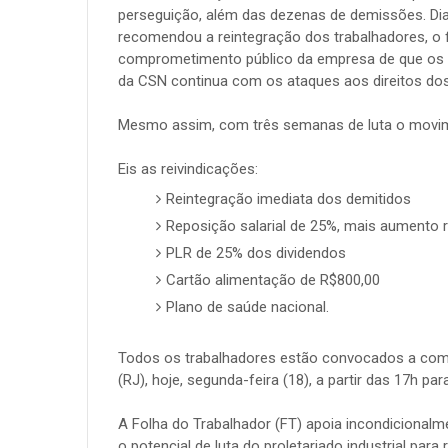
perseguição, além das dezenas de demissões. Dian
recomendou a reintegração dos trabalhadores, o
comprometimento público da empresa de que os d
da CSN continua com os ataques aos direitos dos
Mesmo assim, com três semanas de luta o movim
Eis as reivindicações:
Reintegração imediata dos demitidos
Reposição salarial de 25%, mais aumento r
PLR de 25% dos dividendos
Cartão alimentação de R$800,00
Plano de saúde nacional.
Todos os trabalhadores estão convocados a com
(RJ), hoje, segunda-feira (18), a partir das 17h p
A Folha do Trabalhador (FT) apoia incondicionalme
o potencial de luta do proletariado industrial para 