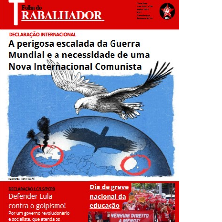
o reconhecimento da autodeterminação de Donetsk e Lugansk!
adores contra o imperialismo e o fascismo!
de setembro! Comitê de Ligação pela IV Internacional Devido à
ia do capitalismo
s que desabaram sobre o Recife e o arco da região metropolitana
o Comunista!
realizado o Congresso que finalizou o processo de fusão de três
tura trumpista, antichinesa, defensora da dolarização
O) de domingo, 13 de agosto de 2023, o deputado Javier Milei,