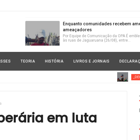
Enquanto comunidades recebem amea
ameaçadores
Por Equipe de Comunicação da OPA É emblemá
às ruas de Jaguaruana (26/08), entre...
Zanin chegou para somar à justiça do
ASSES
TEORIA
HISTÓRIA
LIVROS E JORNAIS
DECLARA
Humberto Rodrigues Zanin apareceu no cenár
estabeleceu da Lava-Jato contra o PT ...
_DECLARAÇÃO
Marxismo e a Guerra Fria após a con
No centro da África, manifestantes levantam
a
ascensão na Rússia e na China de u...
perária em luta
Todo apoio à ação militar da Rússia p
da OTAN/EUA/UE!