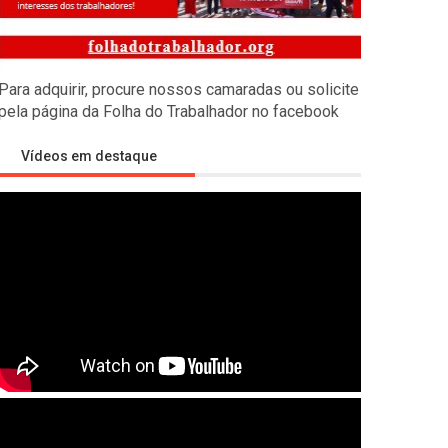
s empíricas
Para adquirir, procure nossos camaradas ou solicite
ealizado pelos camaradas russos de Economia Marxista contra
pela página da Folha do Trabalhador no facebook
Vídeos em destaque
tra a Rússia
litar imperialista visando desmembrar a Rússia, isolar a China