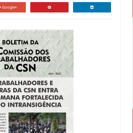
Desarmar o nazismo e o imperialismo! Pel
Por Repúblicas Populares em toda a Ucrân...
Google+
ARGENTINA: Pela unidade dos trabalh
Todos na Plenária Nacional do 21F no dia 8 
complexidade da sociedade civil ar...
Enchentes e mortes no Recife, tragéd
David Rodrigo Capistrano As chuvas atípica
nas últimas semanas, deixaram um r...
Fim da Liga Socialista. Viva o Partid
Nos dias 30/06, 01/07 e 02/07 de 2023, foi 
organizações, a Liga Socialista,...
ARGENTINA: Larga na frente a candida
contra o povo
TMB, Argentina Nas eleições primárias (PASS