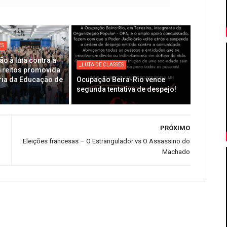
ES
ão à luta contra a
_LUTA DE CLASSES
direitos promovida
ria da Educação de
Ocupação Beira-Rio vence
segunda tentativa de despejo!
PRÓXIMO
Eleições francesas – O Estrangulador vs O Assassino do
Machado