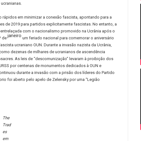
 ucranianas.
 rápidos em minimizar a conexão fascista, apontando para a
es de 2019 para partidos explicitamente fascistas.
No entanto, a
e entrelaçada com o nacionalismo promovido na Ucrânia após o
janeiro
º de
um feriado nacional para comemorar o aniversário
 fascista ucraniano OUN.
Durante a invasão nazista da Ucrânia,
como dezenas de milhares de ucranianos de ascendência
ssacres.
As leis de “descomunização” levaram à proibição dos
à URSS por centenas de monumentos dedicados à OUN e
ntinuou durante a invasão com a prisão dos líderes do Partido
rio foi aberto pelo apelo de Zelensky por uma “Legião
The
Trad
es
em