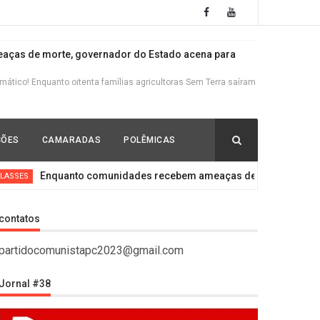
ças de morte, governador do Estado acena para
tico! Enquanto oitenta famílias agricultoras Sem Terra saíram
s ricos, escravocratas e brancos
ÇÕES
CAMARADAS
POLÊMICAS
io político fazendo a defesa do Lula contra o lawfare que se
Enquanto comunidades recebem ameaças de morte, governador d
ela derrota do governo nazista de Kiev, testa de ferro
contatos
o reconhecimento da autodeterminação de Donetsk e Lugansk!
partidocomunistapc2023@gmail.com
Jornal #38
trarrevolução
 bandeiras da Rússia e do Níger O declínio do Imperialismo e a