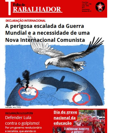
o Comunista!
realizado o Congresso que finalizou o processo de fusão de três
ia do capitalismo
s que desabaram sobre o Recife e o arco da região metropolitana
adores contra o imperialismo e o fascismo!
de setembro! Comitê de Ligação pela IV Internacional Devido à
tura trumpista, antichinesa, defensora da dolarização
O) de domingo, 13 de agosto de 2023, o deputado Javier Milei,