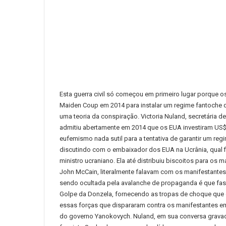
Esta guerra civil só começou em primeiro lugar porque o
Maiden Coup em 2014 para instalar um regime fantoche qu
uma teoria da conspiração.
Victoria Nuland, secretária 
admitiu abertamente em 2014 que os EUA investiram US$
eufemismo nada sutil para a tentativa de garantir um re
discutindo com o embaixador dos EUA na Ucrânia, qual f
ministro ucraniano.
Ela até distribuiu biscoitos para os
John McCain, literalmente falavam com os manifestante
sendo ocultada pela avalanche de propaganda é que f
Golpe da Donzela, fornecendo as tropas de choque que 
essas forças que dispararam contra os manifestantes em
do governo Yanokovych.
Nuland, em sua conversa gravada