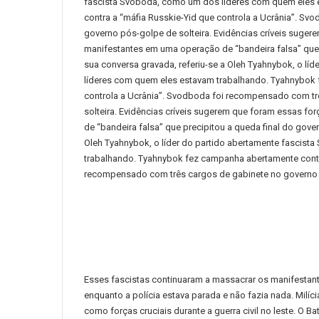
fascista Svoboda, como um dos líderes com quem eles 
contra a “máfia Russkie-Yid que controla a Ucrânia”.
Svod
governo pós-golpe de solteira.
Evidências críveis suger
manifestantes em uma operação de “bandeira falsa” que
sua conversa gravada, referiu-se a Oleh Tyahnybok, o l
líderes com quem eles estavam trabalhando.
Tyahnybok 
controla a Ucrânia”.
Svodboda foi recompensado com trê
solteira.
Evidências críveis sugerem que foram essas fo
de “bandeira falsa” que precipitou a queda final do gov
Oleh Tyahnybok, o líder do partido abertamente fascis
trabalhando.
Tyahnybok fez campanha abertamente contra
recompensado com três cargos de gabinete no governo 
Esses fascistas continuaram a massacrar os manifestan
enquanto a polícia estava parada e não fazia nada.
Milíc
como forças cruciais durante a guerra civil no leste.
O Bat