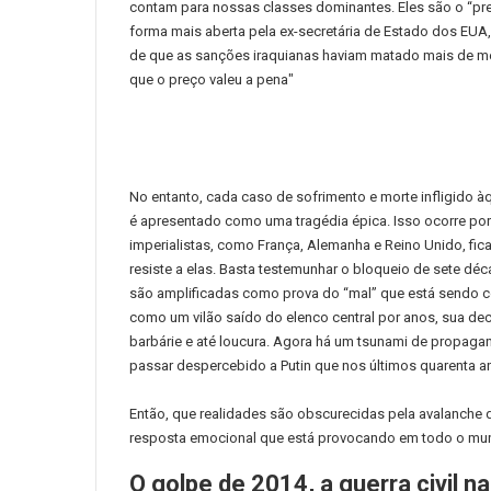
contam para nossas classes dominantes.
Eles são o “pr
forma mais aberta pela ex-secretária de Estado dos EUA,
de que as sanções iraquianas haviam matado mais de me
que o preço valeu a pena"
No entanto, cada caso de sofrimento e morte infligido 
é apresentado como uma tragédia épica.
Isso ocorre po
imperialistas, como França, Alemanha e Reino Unido, 
resiste a elas.
Basta testemunhar o bloqueio de sete dé
são amplificadas como prova do “mal” que está sendo 
como um vilão saído do elenco central por anos, sua de
barbárie e até loucura.
Agora há um tsunami de propagan
passar despercebido a Putin que nos últimos quarenta a
Então, que realidades são obscurecidas pela avalanche 
resposta emocional que está provocando em todo o m
O golpe de 2014, a guerra civil n