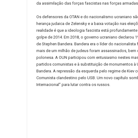
da assimilação das forças fascistas nas forças armadas
Os defensores da OTAN e do nacionalismo ucraniano são
herança judaica de Zelensky e a baixa votação nas eleiçõ
realidade é que a ideologia fascista está profundament
golpe de 2014.
Em 2018, o governo ucraniano declarou 1
de Stephen Bandera.
Bandera era o líder do nacionalista
mais de um milhão de judeus foram assassinados, bem 
polonesa.
A OUN participou com entusiasmo nestes ma
partidos comunistas e à substituição de monumentos 
Bandera.
A repressão da esquerda pelo regime de Kiev co
Comunista clandestino pelo USB.
Um novo capítulo somb
Internacional” para lutar contra os russos.