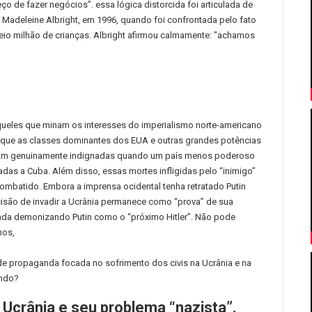
eço de fazer negócios”.
essa lógica distorcida foi articulada de
 Madeleine Albright, em 1996, quando foi confrontada pelo fato
io milhão de crianças.
Albright afirmou calmamente: "achamos
àqueles que minam os interesses do imperialismo norte-americano
rque as classes dominantes dos EUA e outras grandes potências
ficam genuinamente indignadas quando um país menos poderoso
cadas a Cuba.
Além disso, essas mortes infligidas pelo “inimigo”
combatido.
Embora a imprensa ocidental tenha retratado Putin
cisão de invadir a Ucrânia permanece como “prova” de sua
da demonizando Putin como o “próximo Hitler”.
Não pode
nos,
de propaganda focada no sofrimento dos civis na Ucrânia e na
undo?
a Ucrânia e seu problema “nazista”.