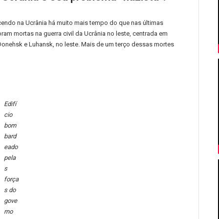
ecendo na Ucrânia há muito mais tempo do que nas últimas
m mortas na guerra civil da Ucrânia no leste, centrada em
 Donehsk e Luhansk, no leste.
Mais de um terço dessas mortes
Edifí
cio
bom
bard
eado
pela
s
força
s do
gove
rno