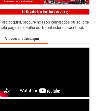
s empíricas
Para adquirir, procure nossos camaradas ou solicite
ealizado pelos camaradas russos de Economia Marxista contra
pela página da Folha do Trabalhador no facebook
Vídeos em destaque
tra a Rússia
litar imperialista visando desmembrar a Rússia, isolar a China