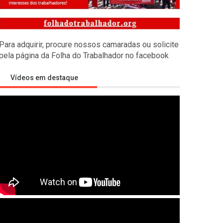
s empíricas
Para adquirir, procure nossos camaradas ou solicite
ealizado pelos camaradas russos de Economia Marxista contra
pela página da Folha do Trabalhador no facebook
Vídeos em destaque
tra a Rússia
litar imperialista visando desmembrar a Rússia, isolar a China