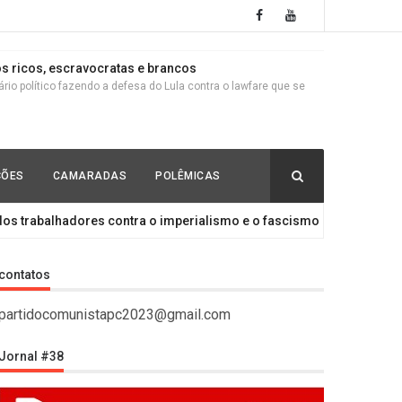
s ricos, escravocratas e brancos
io político fazendo a defesa do Lula contra o lawfare que se
ças de morte, governador do Estado acena para
ÇÕES
CAMARADAS
POLÊMICAS
tico! Enquanto oitenta famílias agricultoras Sem Terra saíram
lhadores contra o imperialismo e o fascismo!
_LUTA DE C
ela derrota do governo nazista de Kiev, testa de ferro
contatos
o reconhecimento da autodeterminação de Donetsk e Lugansk!
partidocomunistapc2023@gmail.com
Jornal #38
trarrevolução
 bandeiras da Rússia e do Níger O declínio do Imperialismo e a