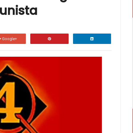
unista
Fim da Liga Socialista. Viva o Partid
Nos dias 30/06, 01/07 e 02/07 de 2023, foi 
organizações, a Liga Socialista,...
Google+
Enchentes e mortes no Recife, tragéd
David Rodrigo Capistrano As chuvas atípica
nas últimas semanas, deixaram um r...
ARGENTINA: Pela unidade dos trabalh
Todos na Plenária Nacional do 21F no dia 8 
complexidade da sociedade civil ar...
ARGENTINA: Larga na frente a candida
contra o povo
TMB, Argentina Nas eleições primárias (PASS