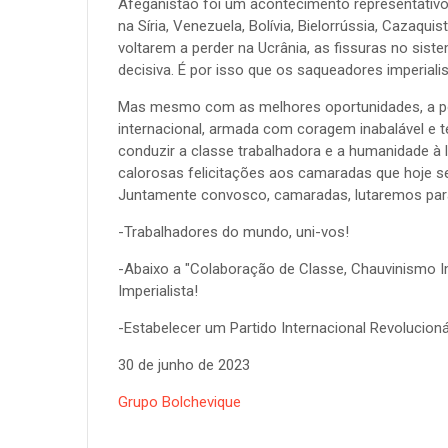
Afeganistão foi um acontecimento representativo. 
na Síria, Venezuela, Bolívia, Bielorrússia, Cazaquis
voltarem a perder na Ucrânia, as fissuras no sist
decisiva. É por isso que os saqueadores imperiali
Mas mesmo com as melhores oportunidades, a port
internacional, armada com coragem inabalável e teo
conduzir a classe trabalhadora e a humanidade à 
calorosas felicitações aos camaradas que hoje s
Juntamente convosco, camaradas, lutaremos para c
-Trabalhadores do mundo, uni-vos!
-Abaixo a "Colaboração de Classe, Chauvinismo Im
Imperialista!
-Estabelecer um Partido Internacional Revolucion
30 de junho de 2023
Grupo Bolchevique