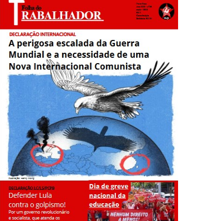
o Comunista!
realizado o Congresso que finalizou o processo de fusão de três
ia do capitalismo
s que desabaram sobre o Recife e o arco da região metropolitana
adores contra o imperialismo e o fascismo!
de setembro! Comitê de Ligação pela IV Internacional Devido à
tura trumpista, antichinesa, defensora da dolarização
O) de domingo, 13 de agosto de 2023, o deputado Javier Milei,