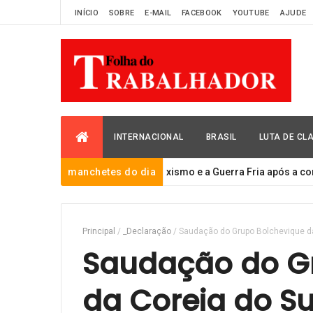
INÍCIO
SOBRE
E-MAIL
FACEBOOK
YOUTUBE
AJUDE
INTERNACIONAL
BRASIL
LUTA DE CL
manchetes do dia
Marxismo e a Guerra Fria após a contrarrev
_DECLARAÇÃO
Principal
/
_Declaração
/
Saudação do Grupo Bolchevique da
Saudação do G
da Coreia do Su