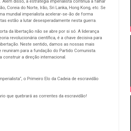
Além disso, a estratégia imperialista continua a falhar
tão, Coreia do Norte, Irão, Sri Lanka, Hong Kong, etc. Se
ema mundial imperialista acelerar-se-ão de forma
stas estão a lutar desesperadamente nesta guerra.
a da libertação não se abre por si só. A liderança
ria revolucionária científica, é a chave decisiva para
libertação. Neste sentido, damos as nossas mais
e reuniram para a fundação do Partido Comunista.
onstruir a direção internacional.
perialista", o Primeiro Elo da Cadeia de escravidão
ário que quebrará as correntes da escravidão!