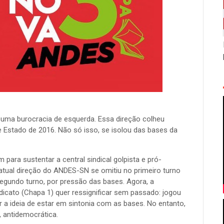
do partido "Libertad Avanza...
Existe mais valia? Testes e evidência
Reproduzimos abaixo interessante debate r
os antimarxistas acerca da existência ...
O imperialismo alimenta a guerra con
A Guerra da Ucrânia/OTAN/EUA é uma ação mi
e colonizar o Leste europeu. Por is...
 uma burocracia de esquerda. Essa direção colheu
e Estado de 2016. Não só isso, se isolou das bases da
para sustentar a central sindical golpista e pró-
atual direção do ANDES-SN se omitiu no primeiro turno
segundo turno, por pressão das bases. Agora, a
dicato (Chapa 1) quer ressignificar sem passado: jogou
 a ideia de estar em sintonia com as bases. No entanto,
, antidemocrática.