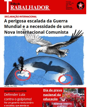
o reconhecimento da autodeterminação de Donetsk e Lugansk!
adores contra o imperialismo e o fascismo!
de setembro! Comitê de Ligação pela IV Internacional Devido à
o Comunista!
realizado o Congresso que finalizou o processo de fusão de três
ia do capitalismo
s que desabaram sobre o Recife e o arco da região metropolitana
tura trumpista, antichinesa, defensora da dolarização
O) de domingo, 13 de agosto de 2023, o deputado Javier Milei,