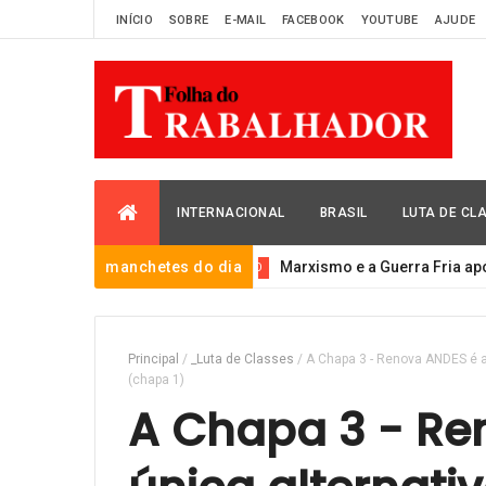
INÍCIO
SOBRE
E-MAIL
FACEBOOK
YOUTUBE
AJUDE
INTERNACIONAL
BRASIL
LUTA DE CL
manchetes do dia
Marxismo e a Guerra Fria após a con
_DECLARAÇÃO
Principal
/
_Luta de Classes
/
A Chapa 3 - Renova ANDES é a 
(chapa 1)
A Chapa 3 - Re