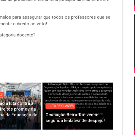
 meios para assegurar que todos os professores que se
ente o direito ao voto!
ategoria docente?
ES
ão à luta contra a
_LUTA DE CLASSES
direitos promovida
ria da Educação de
Ocupação Beira-Rio vence
segunda tentativa de despejo!