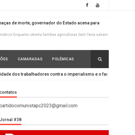
ças de morte, governador do Estado acena para
tico! Enquanto oitenta famílias agricultoras Sem Terra saíram
s ricos, escravocratas e brancos
ÇÕES
CAMARADAS
POLÊMICAS
io político fazendo a defesa do Lula contra o lawfare que se
 trabalhadores contra o imperialismo e o fascismo!
_LU
trarrevolução
contatos
 bandeiras da Rússia e do Níger O declínio do Imperialismo e a
partidocomunistapc2023@gmail.com
Jornal #38
ela derrota do governo nazista de Kiev, testa de ferro