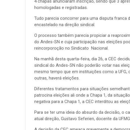
4 chapas anunciaram inscrição, sendo que 3 apr
homologadas e registradas.
Tudo parecia concorrer para uma disputa franca 
encastelado na direção sindical.
O processo também parecia propiciar a reaprox
do Andes-SN e cuja participação nas eleições po
reincorporoção no Sindicato Nacional.
Na manhã desta quarta-feira, dia 26, a CEC deci
sindical do Andes-SN não poderão votar nas elei
mesmo tempo que em instituições como a UFG, ond
outras, haverá eleições.
Diferentes tratamentos para situações semelhant
patrocina eleições ali onde a Chapa 1, da situação
negativa para a Chapa 1, a CEC interditou as elei
Para se ter uma ideia do absurdo da decisão, o ca
atual direção, Gustavo Seferien, docente da UFMG,
A decisão da CEC ameaça gravemente a democra