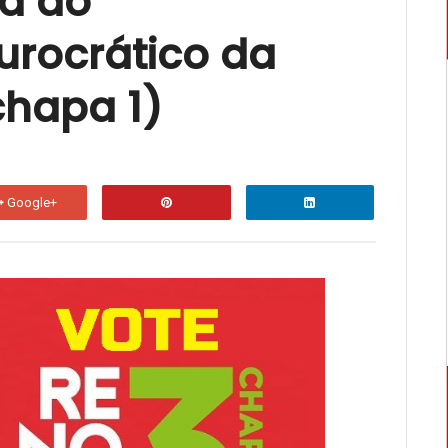
va ao
Desarmar o nazismo e o imperialismo! Pel
Por Repúblicas Populares em toda a Ucrân...
urocrático da
ARGENTINA: Pela unidade dos trabalh
chapa 1)
Todos na Plenária Nacional do 21F no dia 8 
complexidade da sociedade civil ar...
Fim da Liga Socialista. Viva o Partid
Google+
Nos dias 30/06, 01/07 e 02/07 de 2023, foi 
organizações, a Liga Socialista,...
Enchentes e mortes no Recife, tragéd
David Rodrigo Capistrano As chuvas atípica
nas últimas semanas, deixaram um r...
ARGENTINA: Larga na frente a candida
contra o povo
TMB, Argentina Nas eleições primárias (PASS