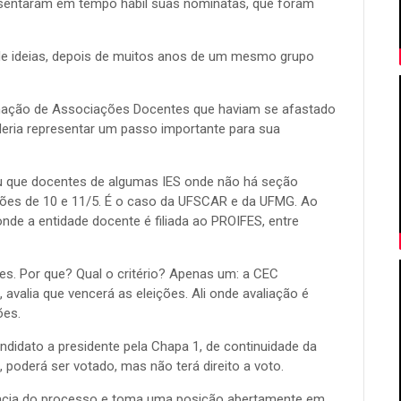
esentaram em tempo hábil suas nominatas, que foram
de ideias, depois de muitos anos de um mesmo grupo
imação de Associações Docentes que haviam se afastado
deria representar um passo importante para sua
diu que docentes de algumas IES onde não há seção
ções de 10 e 11/5. É o caso da UFSCAR e da UFMG. Ao
e a entidade docente é filiada ao PROIFES, entre
es. Por que? Qual o critério? Apenas um: a CEC
, avalia que vencerá as eleições. Ali onde avaliação é
ções.
ndidato a presidente pela Chapa 1, de continuidade da
 poderá ser votado, mas não terá direito a voto.
cia do processo e toma uma posição abertamente em