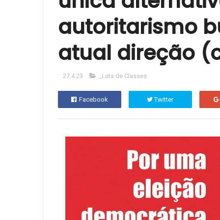
única alternati
autoritarismo b
atual direção (
27.4.23
_Luta de Classes
Facebook
Twitter