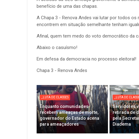
benefício de uma das chapas.
A Chapa 3 - Renova Andes vai lutar por todos os
encontrem em situação semelhante tenham igualm
Afinal, quem tem medo do voto democrático da c
Abaixo o casuísmo!
Em defesa da democracia no processo eleitoral!
Chapa 3 - Renova Andes
_LUTA DE CLASSES
_LUTA DE CLASS
Enquanto comunidades
Servidores v
recebem ameaças de morte,
retirada de 
governador do Estado acena
pela Secreta
para ameaçadores
Diadema