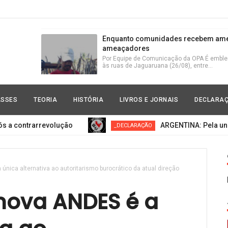
Enquanto comunidades recebem amea
ameaçadores
Por Equipe de Comunicação da OPA É emblemá
às ruas de Jaguaruana (26/08), entre...
Zanin chegou para somar à justiça do
ASSES
TEORIA
HISTÓRIA
LIVROS E JORNAIS
DECLARA
Humberto Rodrigues Zanin apareceu no cenár
estabeleceu da Lava-Jato contra o PT ...
trarrevolução
ARGENTINA: Pela unidade dos
_DECLARAÇÃO
Marxismo e a Guerra Fria após a con
No centro da África, manifestantes levantam
única alternativa ao autoritarismo burocrático da atual direção
ascensão na Rússia e na China de u...
nova ANDES é a
Todo apoio à ação militar da Rússia p
da OTAN/EUA/UE!