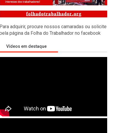
s empíricas
Para adquirir, procure nossos camaradas ou solicite
ealizado pelos camaradas russos de Economia Marxista contra
pela página da Folha do Trabalhador no facebook
Vídeos em destaque
tra a Rússia
litar imperialista visando desmembrar a Rússia, isolar a China