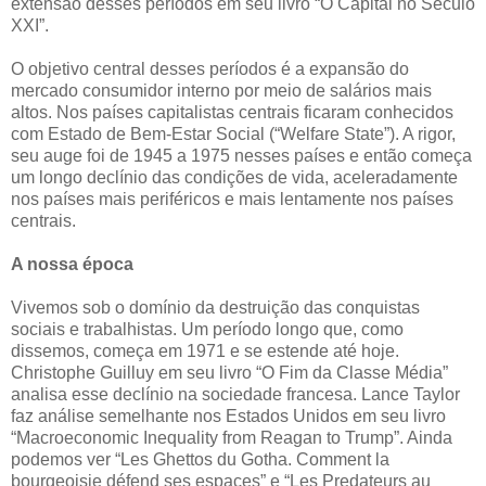
extensão desses períodos em seu livro “O Capital no Século
XXI”.
O objetivo central desses períodos é a expansão do
mercado consumidor interno por meio de salários mais
altos. Nos países capitalistas centrais ficaram conhecidos
com Estado de Bem-Estar Social (“Welfare State”). A rigor,
seu auge foi de 1945 a 1975 nesses países e então começa
um longo declínio das condições de vida, aceleradamente
nos países mais periféricos e mais lentamente nos países
centrais.
A nossa época
Vivemos sob o domínio da destruição das conquistas
sociais e trabalhistas. Um período longo que, como
dissemos, começa em 1971 e se estende até hoje.
Christophe Guilluy em seu livro “O Fim da Classe Média”
analisa esse declínio na sociedade francesa. Lance Taylor
faz análise semelhante nos Estados Unidos em seu livro
“Macroeconomic Inequality from Reagan to Trump”. Ainda
podemos ver “Les Ghettos du Gotha. Comment la
bourgeoisie défend ses espaces” e “Les Predateurs au